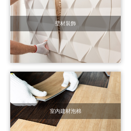
壁材裝飾
室內建材泡棉