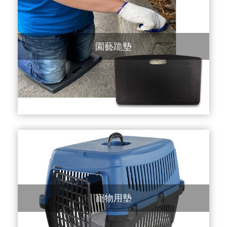
園藝跪墊
寵物用墊